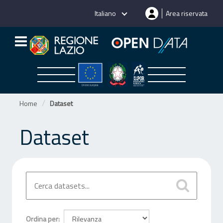
Salta
Italiano
Area riservata
al
contenuto
Home
Dataset
Dataset
Ordina per