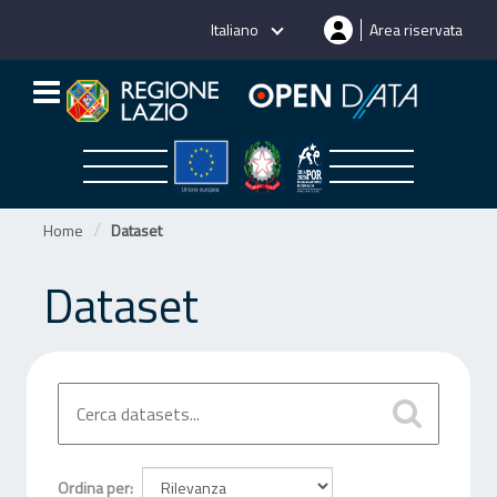
Salta
Italiano
Area riservata
al
contenuto
Home
Dataset
Dataset
Ordina per