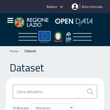
Salta
Italiano
Area riservata
al
contenuto
Home
Dataset
Dataset
Ordina per