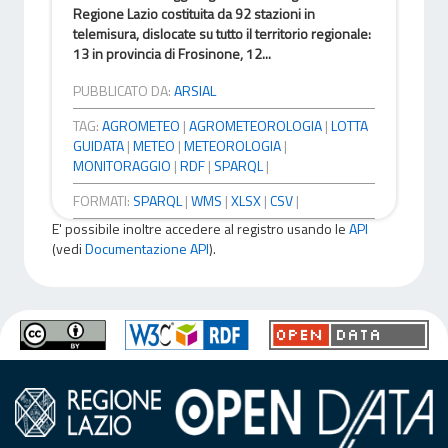
Regione Lazio costituita da 92 stazioni in
telemisura, dislocate su tutto il territorio regionale:
13 in provincia di Frosinone, 12...
PUBBLICATO DA:
ARSIAL
TAG:
AGROMETEO
|
AGROMETEOROLOGIA
|
LOTTA
GUIDATA
|
METEO
|
METEOROLOGIA
|
MONITORAGGIO
|
RDF
|
SPARQL
|
FORMATI:
SPARQL
|
WMS
|
XLSX
|
CSV
|
E' possibile inoltre accedere al registro usando le
API
(vedi
Documentazione API
).