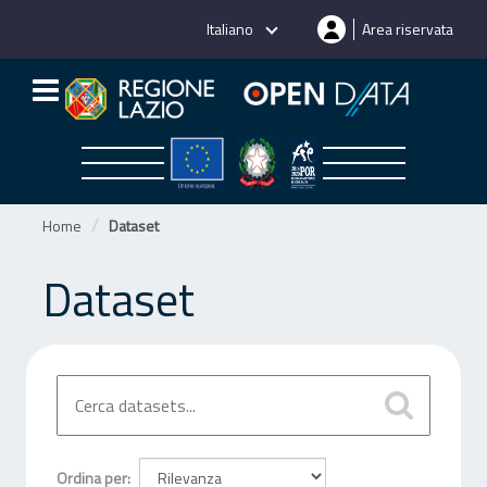
Salta
Italiano
Area riservata
al
contenuto
Home
Dataset
Dataset
Ordina per