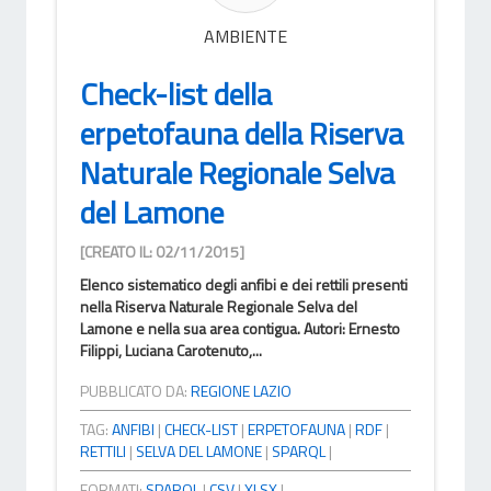
AMBIENTE
Check-list della
erpetofauna della Riserva
Naturale Regionale Selva
del Lamone
[CREATO IL: 02/11/2015]
Elenco sistematico degli anfibi e dei rettili presenti
nella Riserva Naturale Regionale Selva del
Lamone e nella sua area contigua. Autori: Ernesto
Filippi, Luciana Carotenuto,...
PUBBLICATO DA:
REGIONE LAZIO
TAG:
ANFIBI
|
CHECK-LIST
|
ERPETOFAUNA
|
RDF
|
RETTILI
|
SELVA DEL LAMONE
|
SPARQL
|
FORMATI:
SPARQL
|
CSV
|
XLSX
|