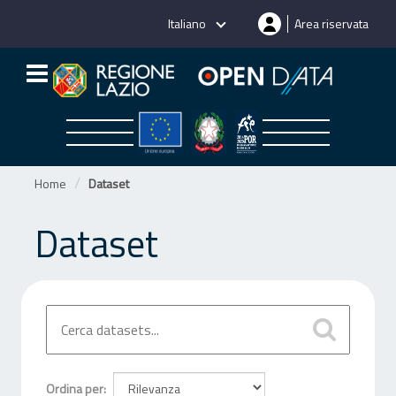
Salta
Italiano
Area riservata
al
contenuto
Home
Dataset
Dataset
Ordina per