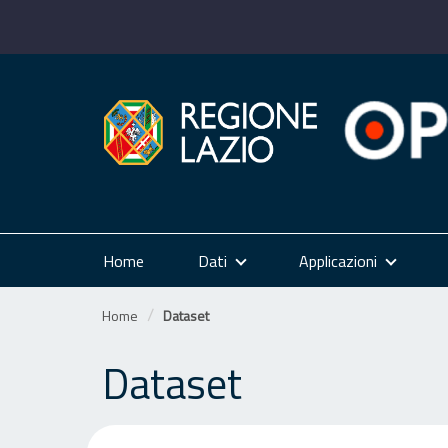
Salta
al
contenuto
Home
Dati
Applicazioni
Home
Dataset
Dataset