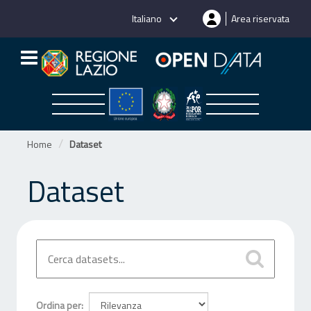
Salta
Italiano
Area riservata
al
contenuto
Home
Dataset
Dataset
Ordina per