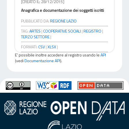
[CREATO IL: 28/12/2015]
Anagrafica e documentazione dei soggetti iscritti
PUBBLICATO DA:
REGIONE LAZIO
TAG:
ARTES
|
COOPERATIVE SOCIALI
|
REGISTRO
|
TERZO SETTORE
|
FORMATI:
CSV
|
XLSX
|
E' possibile inoltre accedere al registro usando le
API
(vedi
Documentazione API
).