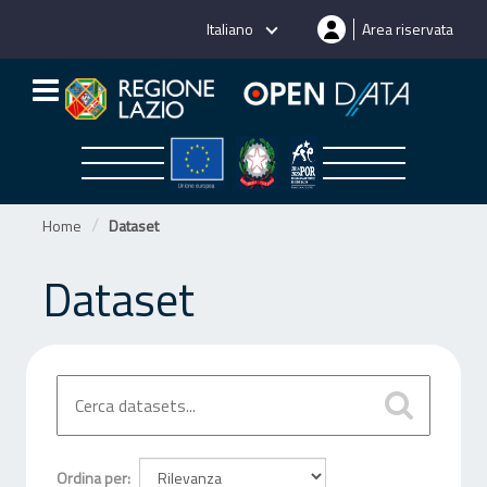
Salta
Italiano
Area riservata
al
contenuto
Home
Dataset
Dataset
Ordina per