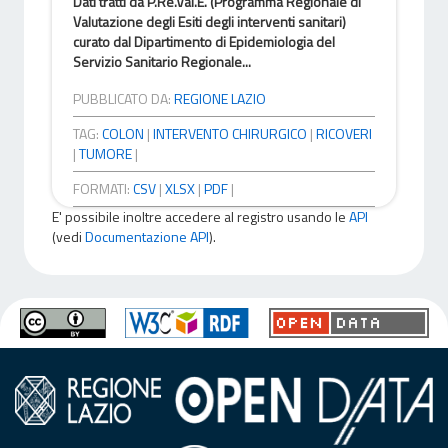
Dati tratti da P.Re.Val.E. (Programma Regionale di
Valutazione degli Esiti degli interventi sanitari)
curato dal Dipartimento di Epidemiologia del
Servizio Sanitario Regionale...
PUBBLICATO DA:
REGIONE LAZIO
TAG:
COLON
|
INTERVENTO CHIRURGICO
|
RICOVERI
|
TUMORE
|
FORMATI:
CSV
|
XLSX
|
PDF
|
E' possibile inoltre accedere al registro usando le
API
(vedi
Documentazione API
).