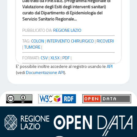
Dati tratti da P.Re.Val.E. (Programma Regionale di
Valutazione degli Esiti degli interventi sanitari)
curato dal Dipartimento di Epidemiologia del
Servizio Sanitario Regionale...
PUBBLICATO DA:
REGIONE LAZIO
TAG:
COLON
|
INTERVENTO CHIRURGICO
|
RICOVERI
|
TUMORE
|
FORMATI:
CSV
|
XLSX
|
PDF
|
E' possibile inoltre accedere al registro usando le
API
(vedi
Documentazione API
).