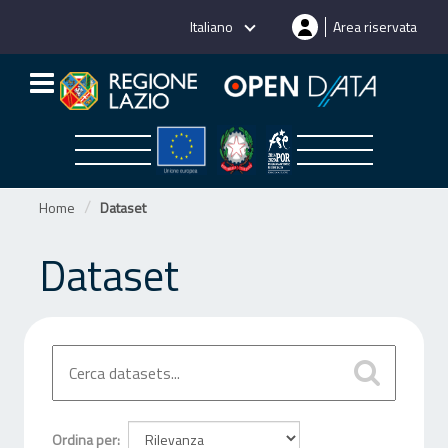
Salta
Italiano
Area riservata
al
contenuto
Home
Dataset
Dataset
Ordina per