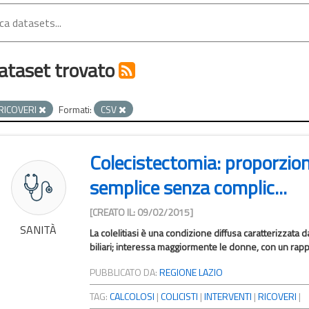
ataset trovato
RICOVERI
Formati:
CSV
Colecistectomia: proporzione
semplice senza complic...
[CREATO IL: 09/02/2015]
SANITÀ
La colelitiasi è una condizione diffusa caratterizzata da
biliari; interessa maggiormente le donne, con un rappo
PUBBLICATO DA:
REGIONE LAZIO
TAG:
CALCOLOSI
|
COLICISTI
|
INTERVENTI
|
RICOVERI
|