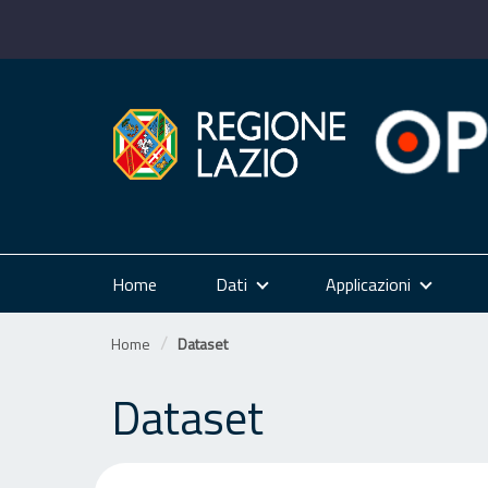
Salta
al
contenuto
Home
Dati
Applicazioni
Home
Dataset
Dataset