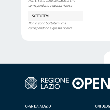
Non ci sono Temi del dataset che
corrispondono a questa ricerca
SOTTOTEMI
Non ci sono Sottotemi che
corrispondono a questa ricerca
OPEN DATA LAZIO
ONTOLOG