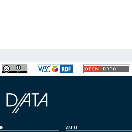
IE
AIUTO