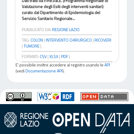
Dati tratti da P.Re.Val.E. (Programma Regionale di
Valutazione degli Esiti degli interventi sanitari)
curato dal Dipartimento di Epidemiologia del
Servizio Sanitario Regionale...
PUBBLICATO DA:
REGIONE LAZIO
TAG:
COLON
|
INTERVENTO CHIRURGICO
|
RICOVERI
|
TUMORE
|
FORMATI:
CSV
|
XLSX
|
PDF
|
E' possibile inoltre accedere al registro usando le
API
(vedi
Documentazione API
).