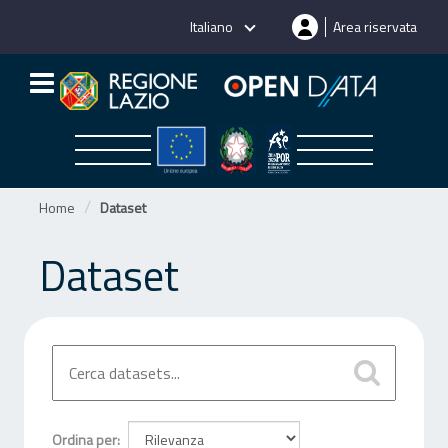
Salta
Italiano
Area riservata
al
contenuto
Home
Dataset
Dataset
Ordina per