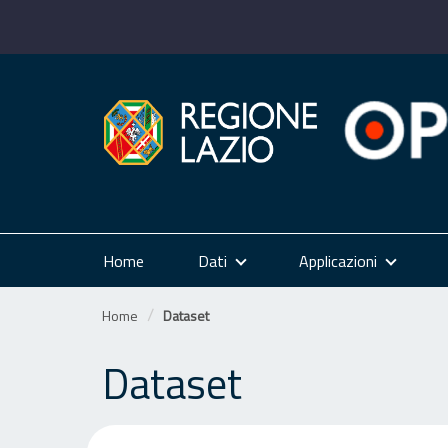
Salta
al
contenuto
Home
Dati
Applicazioni
Home
Dataset
Dataset