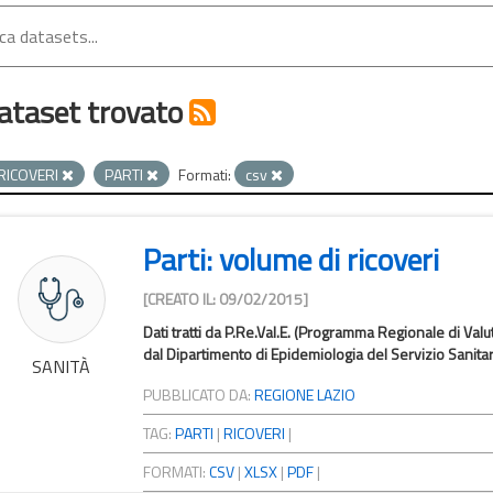
ataset trovato
RICOVERI
PARTI
Formati:
csv
Parti: volume di ricoveri
[CREATO IL: 09/02/2015]
Dati tratti da P.Re.Val.E. (Programma Regionale di Valut
dal Dipartimento di Epidemiologia del Servizio Sanitar
SANITÀ
PUBBLICATO DA:
REGIONE LAZIO
TAG:
PARTI
|
RICOVERI
|
FORMATI:
CSV
|
XLSX
|
PDF
|