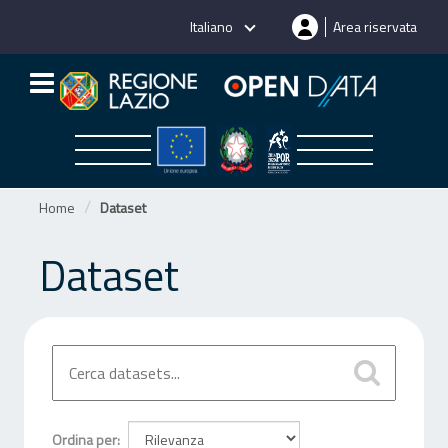
Salta
Italiano
Area riservata
al
contenuto
Home
Dataset
Dataset
Ordina per