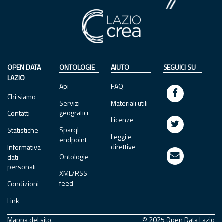
OPEN DATA
ONTOLOGIE
AIUTO
SEGUICI SU
LAZIO
Api
FAQ
Chi siamo
Servizi
Materiali utili
geografici
Contatti
Licenze
Sparql
Statistiche
Leggi e
endpoint
direttive
Informativa
Ontologie
dati
personali
XML/RSS
feed
Condizioni
Link
Mappa del sito
© 2025 Open Data Lazio