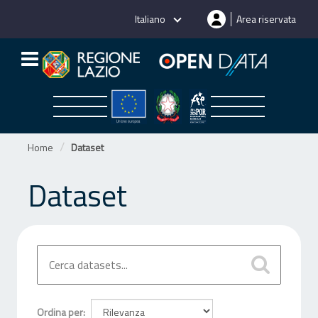
Salta
Italiano
Area riservata
al
contenuto
Home
Dataset
Dataset
Ordina per