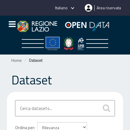
Salta
Italiano
Area riservata
al
contenuto
Home
Dataset
Dataset
Ordina per