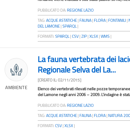
PUBBLICATO DA:
REGIONE LAZIO
TAG:
ACQUE ASTATICHE
|
FAUNA
|
FLORA
|
FONTANILI
|
DEL LAMONE
|
SPARQL
|
FORMATI:
SPARQL
|
CSV
|
ZIP
|
XLSX
|
WMS
|
La fauna vertebrata dei laci
Regionale Selva del La...
[CREATO IL: 02/11/2015]
AMBIENTE
Elenco dei vertebrati rilevati nelle pozze temporanee 
del Lamone negli anni 2006 – 2009. L'indagine è stata 
PUBBLICATO DA:
REGIONE LAZIO
TAG:
ACQUE ASTATICHE
|
FAUNA
|
FLORA
|
NATURA 20
FORMATI:
CSV
|
XLSX
|