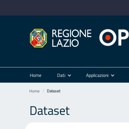
Salta
al
contenuto
Home
Dati
Applicazioni
Home
Dataset
Dataset