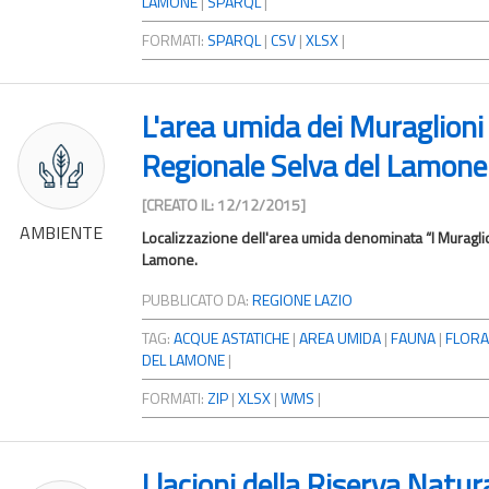
LAMONE
|
SPARQL
|
FORMATI:
SPARQL
|
CSV
|
XLSX
|
L'area umida dei Muraglioni
Regionale Selva del Lamone
[CREATO IL: 12/12/2015]
AMBIENTE
Localizzazione dell'area umida denominata “I Muraglio
Lamone.
PUBBLICATO DA:
REGIONE LAZIO
TAG:
ACQUE ASTATICHE
|
AREA UMIDA
|
FAUNA
|
FLORA
DEL LAMONE
|
FORMATI:
ZIP
|
XLSX
|
WMS
|
I lacioni della Riserva Natur