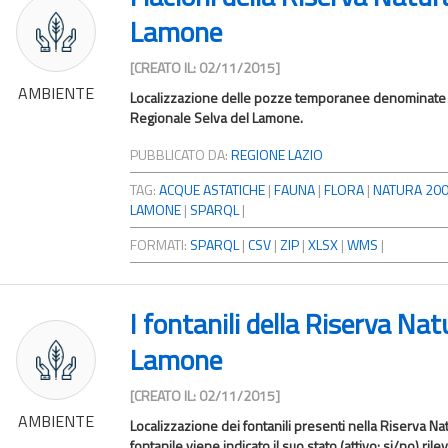
Lamone
[CREATO IL: 02/11/2015]
AMBIENTE
Localizzazione delle pozze temporanee denominate “l
Regionale Selva del Lamone.
PUBBLICATO DA:
REGIONE LAZIO
TAG:
ACQUE ASTATICHE
|
FAUNA
|
FLORA
|
NATURA 20
LAMONE
|
SPARQL
|
FORMATI:
SPARQL
|
CSV
|
ZIP
|
XLSX
|
WMS
|
I fontanili della Riserva Nat
Lamone
[CREATO IL: 02/11/2015]
AMBIENTE
Localizzazione dei fontanili presenti nella Riserva N
fontanile viene indicato il suo stato (attivo: si/no) ril