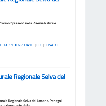
acioni” presenti nella Riserva Naturale
00
|
POZZE TEMPORANEE
|
RDF
|
SELVA DEL
urale Regionale Selva del
aturale Regionale Selva del Lamone. Per ogni
evato al momento della...