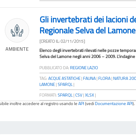
Gli invertebrati dei lacioni 
Regionale Selva del Lamone
[CREATO IL: 02/11/2015]
AMBIENTE
Elenco degli invertebrati rilevati nelle pozze tempora
Selva del Lamone negli anni 2006 – 2009. L'indagine è 
PUBBLICATO DA:
REGIONE LAZIO
TAG:
ACQUE ASTATICHE
|
FAUNA
|
FLORA
|
NATURA 20
LAMONE
|
SPARQL
|
FORMATI:
SPARQL
|
CSV
|
XLSX
|
sibile inoltre accedere al registro usando le
API
(vedi
Documentazione API
).