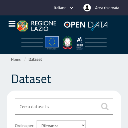
Salta
Italiano
Area riservata
al
contenuto
Home
Dataset
Dataset
Ordina per