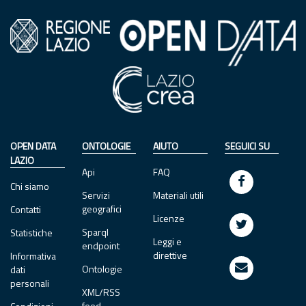
OPEN DATA
ONTOLOGIE
AIUTO
SEGUICI SU
LAZIO
Api
FAQ
Chi siamo
Servizi
Materiali utili
geografici
Contatti
Licenze
Sparql
Statistiche
Leggi e
endpoint
direttive
Informativa
Ontologie
dati
personali
XML/RSS
feed