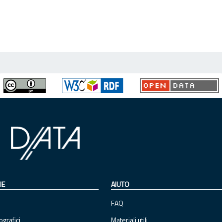
IE
AIUTO
FAQ
ografici
Materiali utili