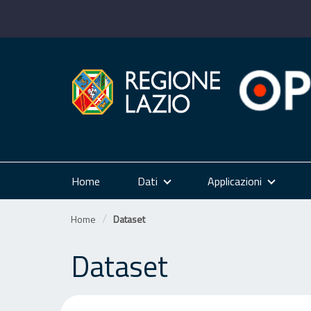
Salta
al
contenuto
Home
Dati
Applicazioni
Home
Dataset
Dataset