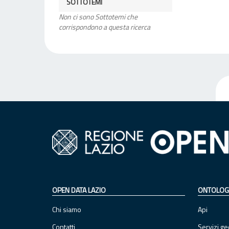
SOTTOTEMI
Non ci sono Sottotemi che
corrispondono a questa ricerca
OPEN DATA LAZIO
ONTOLOG
Chi siamo
Api
Contatti
Servizi ge