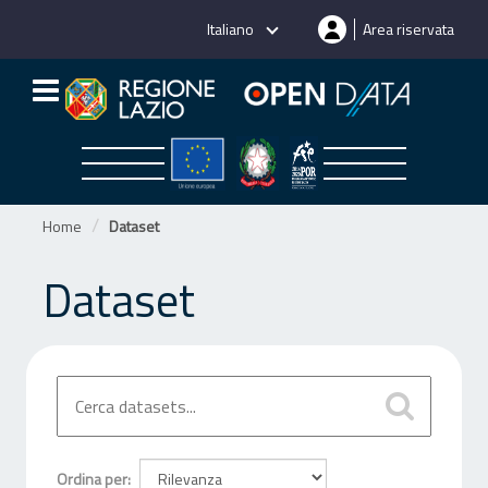
Salta
Italiano
Area riservata
al
contenuto
Home
Dataset
Dataset
Ordina per