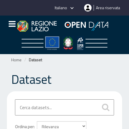
Salta
Italiano
Area riservata
al
contenuto
Home
Dataset
Dataset
Ordina per