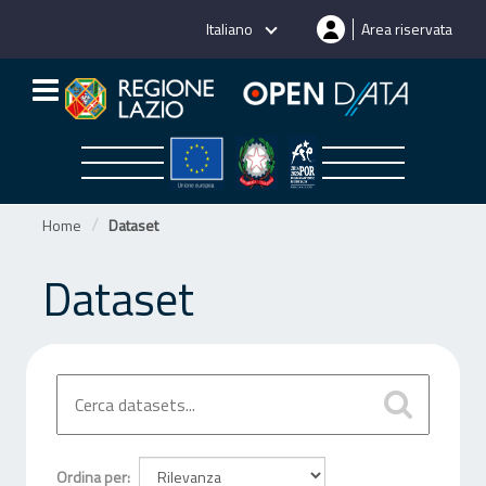
Salta
Italiano
Area riservata
al
contenuto
Home
Dataset
Dataset
Ordina per