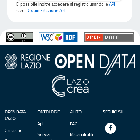
E' possibile inoltre accedere al registro usando le
API
(vedi
Documentazione API
).
OPEN DATA
ONTOLOGIE
AIUTO
SEGUICI SU
LAZIO
Api
FAQ
Chi siamo
Servizi
Materiali utili