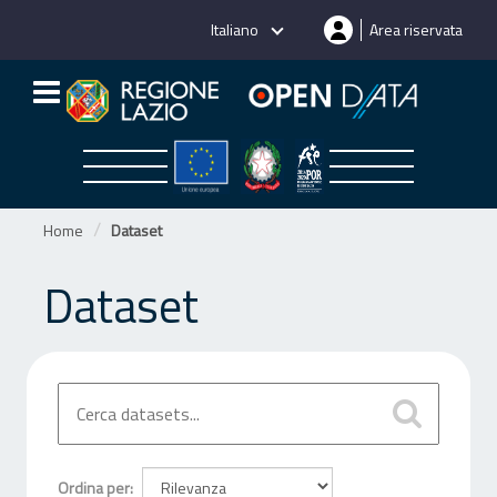
Salta
Italiano
Area riservata
al
contenuto
Home
Dataset
Dataset
Ordina per