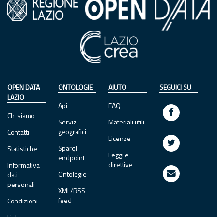
OPEN DATA
ONTOLOGIE
AIUTO
SEGUICI SU
LAZIO
Api
FAQ
Chi siamo
Servizi
Materiali utili
geografici
Contatti
Licenze
Sparql
Statistiche
Leggi e
endpoint
direttive
Informativa
Ontologie
dati
personali
XML/RSS
feed
Condizioni