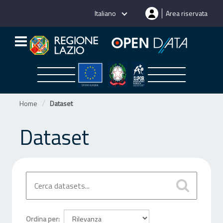
Salta
Italiano
Area riservata
al
contenuto
Home
Dataset
Dataset
Ordina per