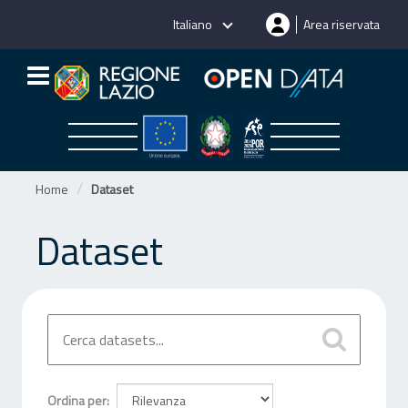
Salta
Italiano
Area riservata
al
contenuto
Home
Dataset
Dataset
Ordina per