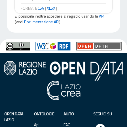
FORMATI:
CSV
|
XLSX
|
E' possibile inoltre accedere al registro usando le
API
(vedi
Documentazione API
).
OPEN DATA
ONTOLOGIE
AIUTO
SEGUICI SU
LAZIO
Api
FAQ