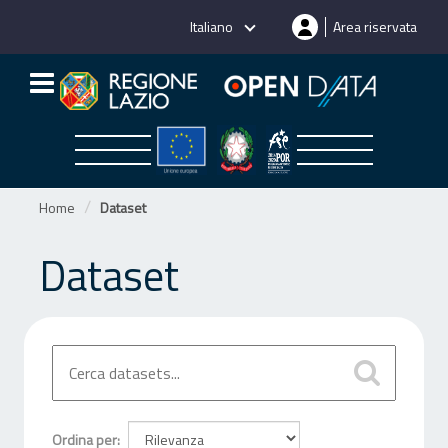
Salta
Italiano
Area riservata
al
contenuto
Home
Dataset
Dataset
Ordina per