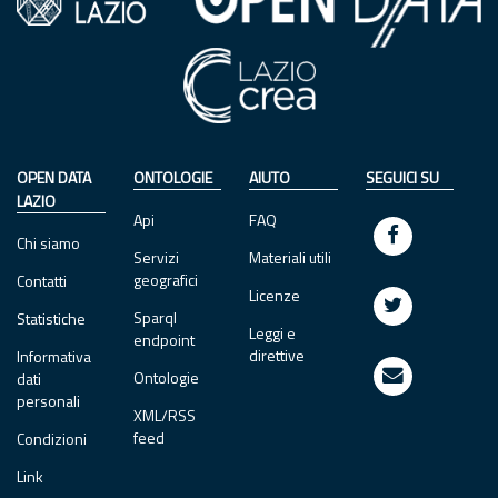
OPEN DATA
ONTOLOGIE
AIUTO
SEGUICI SU
LAZIO
Api
FAQ
Chi siamo
Servizi
Materiali utili
geografici
Contatti
Licenze
Sparql
Statistiche
Leggi e
endpoint
direttive
Informativa
Ontologie
dati
personali
XML/RSS
feed
Condizioni
Link