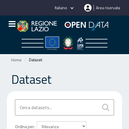
Salta
Italiano
Area riservata
al
contenuto
Home
Dataset
Dataset
Ordina per