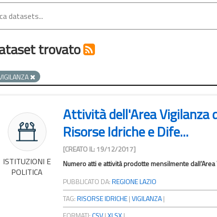
ataset trovato
VIGILANZA
Attività dell'Area Vigilanza 
Risorse Idriche e Dife...
[CREATO IL: 19/12/2017]
ISTITUZIONI E
Numero atti e attività prodotte mensilmente dall’Area
POLITICA
PUBBLICATO DA:
REGIONE LAZIO
TAG:
RISORSE IDRICHE
|
VIGILANZA
|
FORMATI:
CSV
|
XLSX
|