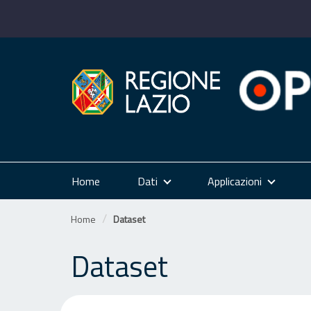
Salta
al
contenuto
Home
Dati
Applicazioni
Home
Dataset
Dataset