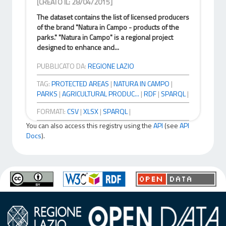
[CREATO IL: 28/04/2015]
The dataset contains the list of licensed producers
of the brand "Natura in Campo - products of the
parks." "Natura in Campo" is a regional project
designed to enhance and...
PUBBLICATO DA:
REGIONE LAZIO
TAG:
PROTECTED AREAS
|
NATURA IN CAMPO
|
PARKS
|
AGRICULTURAL PRODUC...
|
RDF
|
SPARQL
|
FORMATI:
CSV
|
XLSX
|
SPARQL
|
You can also access this registry using the
API
(see
API
Docs
).