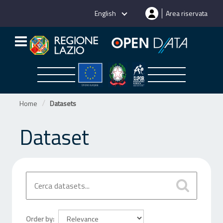
Skip
English
Area riservata
to
content
Home
Datasets
Dataset
Order by