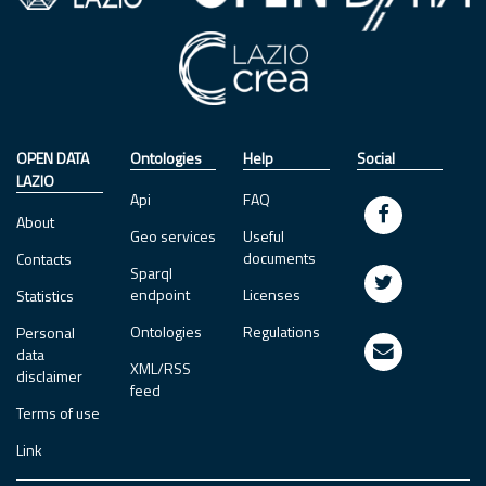
OPEN DATA
Ontologies
Help
Social
LAZIO
Api
FAQ
About
Geo services
Useful
documents
Contacts
Sparql
endpoint
Licenses
Statistics
Ontologies
Regulations
Personal
data
XML/RSS
disclaimer
feed
Terms of use
Link