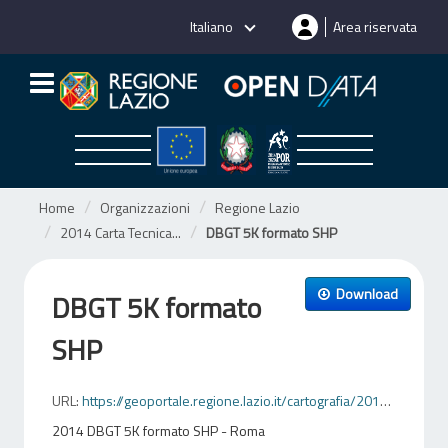
Salta
Italiano
Area riservata
al
contenuto
Home
Organizzazioni
Regione Lazio
2014 Carta Tecnica...
DBGT 5K formato SHP
Download
DBGT 5K formato
SHP
URL:
https://geoportale.regione.lazio.it/cartografia/2014_DBGT_5K_SHP/strati-informativi/Roma/
2014 DBGT 5K formato SHP - Roma