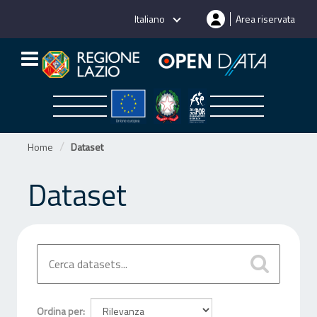
Salta
Italiano
Area riservata
al
contenuto
Home
Dataset
Dataset
Ordina per