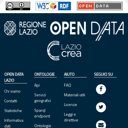
OPEN DATA
ONTOLOGIE
AIUTO
SEGUICI SU
LAZIO
Api
FAQ
Chi siamo
Servizi
Materiali utili
geografici
Contatti
Licenze
Sparql
Statistiche
Leggi e
endpoint
direttive
Informativa
Ontologie
dati