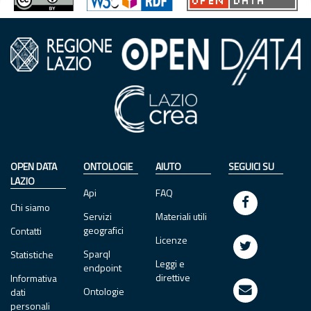
OPEN DATA
ONTOLOGIE
AIUTO
SEGUICI SU
LAZIO
Api
FAQ
Chi siamo
Servizi
Materiali utili
geografici
Contatti
Licenze
Sparql
Statistiche
Leggi e
endpoint
direttive
Informativa
Ontologie
dati
personali