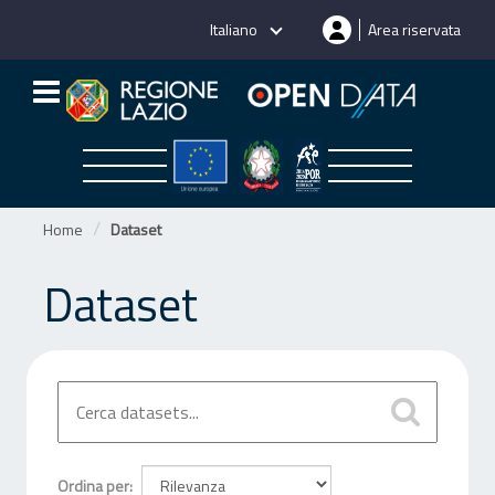
Salta
Italiano
Area riservata
al
contenuto
Home
Dataset
Dataset
Ordina per