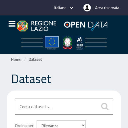
Salta
Italiano
Area riservata
al
contenuto
Home
Dataset
Dataset
Ordina per