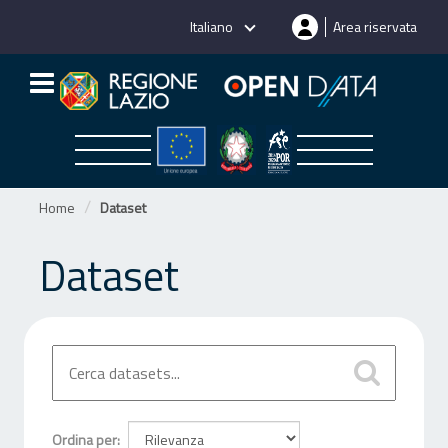
Salta
Italiano
Area riservata
al
contenuto
Home
Dataset
Dataset
Ordina per