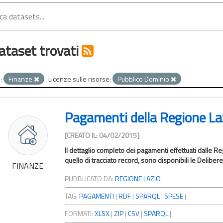
ataset trovati
:
Finanze
Licenze sulle risorse:
Pubblico Dominio
Pagamenti della Regione La
[CREATO IL: 04/02/2015]
Il dettaglio completo dei pagamenti effettuati dalle Regi
quello di tracciato record, sono disponibili le Delibere 
FINANZE
PUBBLICATO DA:
REGIONE LAZIO
TAG:
PAGAMENTI
|
RDF
|
SPARQL
|
SPESE
|
FORMATI:
XLSX
|
ZIP
|
CSV
|
SPARQL
|