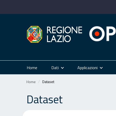
Salta
al
contenuto
Home
Dati
Applicazioni
Home
Dataset
Dataset