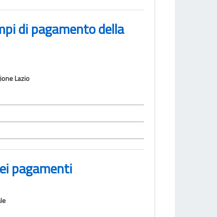
empi di pagamento della
gione Lazio
dei pagamenti
le