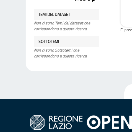
TEMI DEL DATASET
Non ci sono Temi del dataset che
corrispondono a questa ricerca
E' pos
SOTTOTEMI
Non ci sono Sottotemi che
corrispondono a questa ricerca