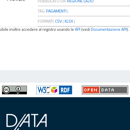
PUBBLICATO DA:
REGIONE LAZIO
TAG:
PAGAMENTI
|
FORMATI:
CSV
|
XLSX
|
sibile inoltre accedere al registro usando le
API
(vedi
Documentazione API
).