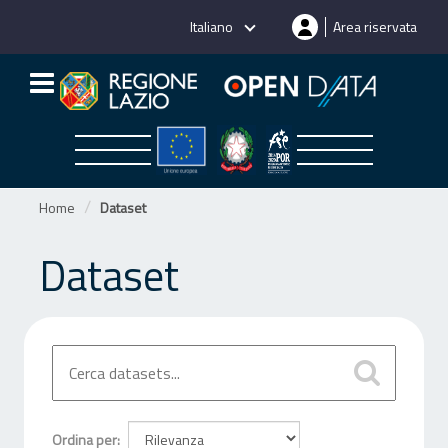
Salta
Italiano
Area riservata
al
contenuto
Home
Dataset
Dataset
Ordina per