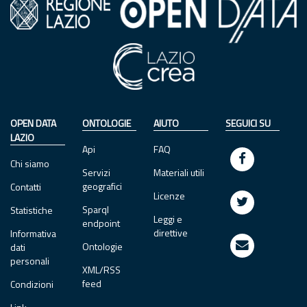
OPEN DATA
ONTOLOGIE
AIUTO
SEGUICI SU
LAZIO
Api
FAQ
Chi siamo
Servizi
Materiali utili
geografici
Contatti
Licenze
Sparql
Statistiche
Leggi e
endpoint
direttive
Informativa
Ontologie
dati
personali
XML/RSS
feed
Condizioni