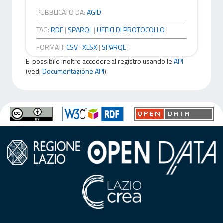
PUBBLICATO DA:
AGID
TAG:
RDF
|
SPARQL
|
UFFICI DI PROTOCOLLO
|
FORMATI:
CSV
|
XLSX
|
SPARQL
|
E' possibile inoltre accedere al registro usando le
API
(vedi
Documentazione API
).