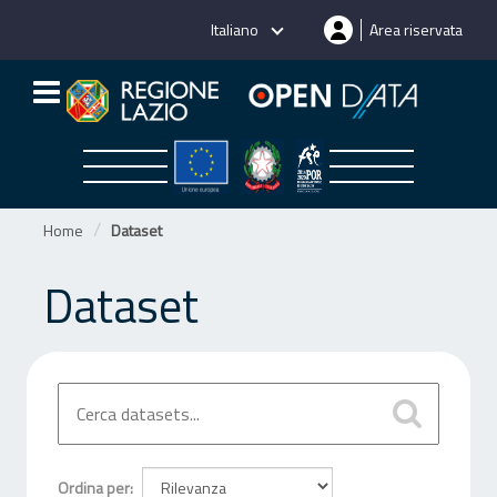
Salta
Italiano
Area riservata
al
contenuto
Home
Dataset
Dataset
Ordina per