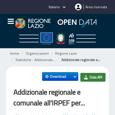
Salta
Italiano
Area riservata
al
contenuto
Home
Organizzazioni
Regione Lazio
Statistiche - Addizionale...
Addizionale regionale e...
Download
Data API
Addizionale regionale e
comunale all'IRPEF per...