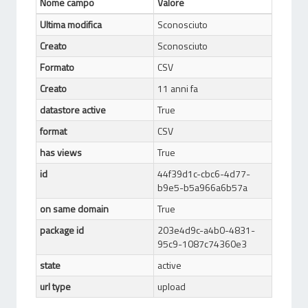
Nome campo
Valore
Ultima modifica
Sconosciuto
Creato
Sconosciuto
Formato
CSV
Creato
11 anni fa
datastore active
True
format
CSV
has views
True
id
44f39d1c-cbc6-4d77-
b9e5-b5a966a6b57a
on same domain
True
package id
203e4d9c-a4b0-4831-
95c9-1087c74360e3
state
active
url type
upload