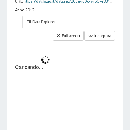
URL:
https://dati.lazio.it/dataset/203e4d9c-a4b0-4831-95c9-1087c74360e3/resource/44f39d1c-cbc6-4d77-b9e5-b5a966a6b57a/download/addizionaleregionaleecomunaleallirpefpertipologiadicontribuente2012.csv
Anno 2012
Data Explorer
Fullscreen
Incorpora