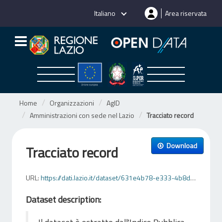
Salta
Italiano
Area riservata
al
contenuto
Home
Organizzazioni
AgID
Amministrazioni con sede nel Lazio
Tracciato record
Download
Tracciato record
URL:
https://dati.lazio.it/dataset/631e4b78-e333-4b8d-bdd6-07c917658518/resource/2e0dc861-1fb0-4486-8900-cb09f7a86d61/download/tracciatorecord.xlsx
Dataset description: