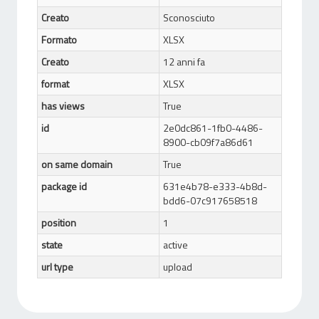
Creato
Sconosciuto
Formato
XLSX
Creato
12 anni fa
format
XLSX
has views
True
id
2e0dc861-1fb0-4486-
8900-cb09f7a86d61
on same domain
True
package id
631e4b78-e333-4b8d-
bdd6-07c917658518
position
1
state
active
url type
upload