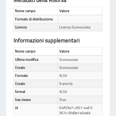
Metadati della Risorsa
Nome campo
Valore
Formato di distribuzione
Licenza
Licenza Sconosciuta
Informazioni supplementari
Nome campo
Valore
Ultima modifica
Sconosciuto
Creato
Sconosciuto
Formato
XLSX
Creato
9 anni fa
format
XLSX
has views
True
id
fc4f59a7-c957-4a63-
967c-6fd8e1a6dafa