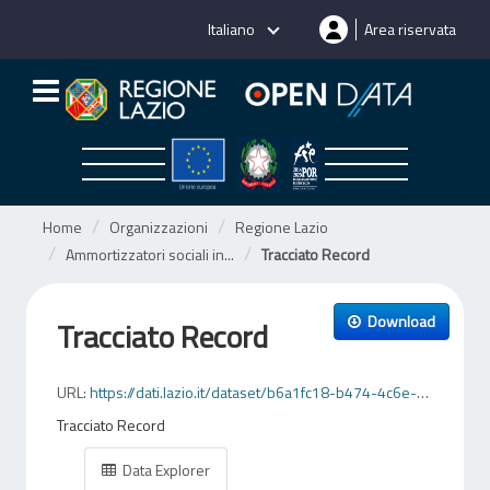
Salta
Italiano
Area riservata
al
contenuto
Home
Organizzazioni
Regione Lazio
Ammortizzatori sociali in...
Tracciato Record
Download
Tracciato Record
URL:
https://dati.lazio.it/dataset/b6a1fc18-b474-4c6e-9abe-ebbcce0544ae/resource/fc4f59a7-c957-4a63-967c-6fd8e1a6dafa/download/tracciatirecordcigsaziendedomande.xlsx
Tracciato Record
Data Explorer