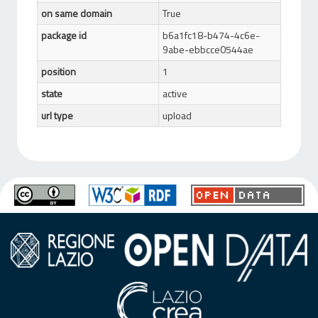
on same domain
True
package id
b6a1fc18-b474-4c6e-
9abe-ebbcce0544ae
position
1
state
active
url type
upload