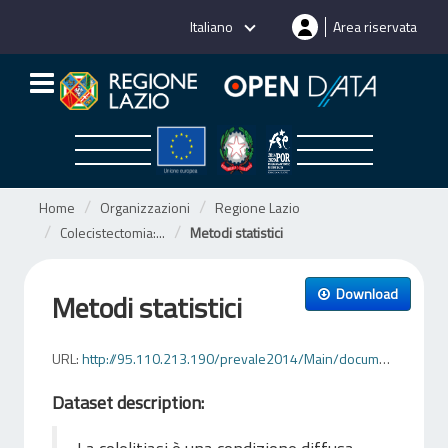
Salta
Italiano
Area riservata
al
contenuto
Home
Organizzazioni
Regione Lazio
Colecistectomia:...
Metodi statistici
Download
Metodi statistici
URL:
http://95.110.213.190/prevale2014/Main/documenti/metodi_statistici.pdf
Dataset description: