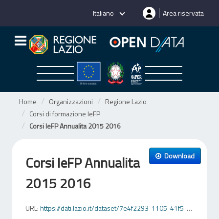
Salta
Italiano
Area riservata
al
contenuto
Home
Organizzazioni
Regione Lazio
Corsi di formazione IeFP
Corsi IeFP Annualita 2015 2016
Download
Corsi IeFP Annualita
2015 2016
URL:
https://dati.lazio.it/dataset/7e4f2293-1105-41f5-9de7-3dfbef765115/resource/1bc6ebfc-b806-4918-b1bc-b9d6349213d0/download/corsi-iefp-annualita-2015-201616215207188214952059298359325331.csv