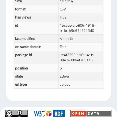
Size
107.014
format
CSV
has views
True
id
1bc6ebfc-b806-4918-
b1bc-b9d6349213d0
last modified
5 anni fa
on same domain
True
package id
7e4f2293-1105-41f5-
9de7-3dfbef765115
position
5
state
active
url type
upload