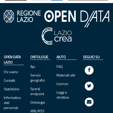
OPEN DATA
ONTOLOGIE
AIUTO
SEGUICI SU
LAZIO
Api
FAQ
Chi siamo
Servizi
Materiali utili
geografici
Contatti
Licenze
Sparql
Statistiche
Leggi e
endpoint
direttive
Informativa
Ontologie
dati
personali
XML/RSS