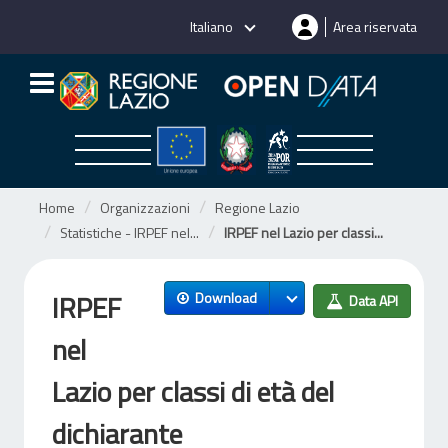
Salta
Italiano
Area riservata
al
contenuto
Home
Organizzazioni
Regione Lazio
Statistiche - IRPEF nel...
IRPEF nel Lazio per classi...
IRPEF
Download
Data API
nel
Lazio per classi di età del
dichiarante