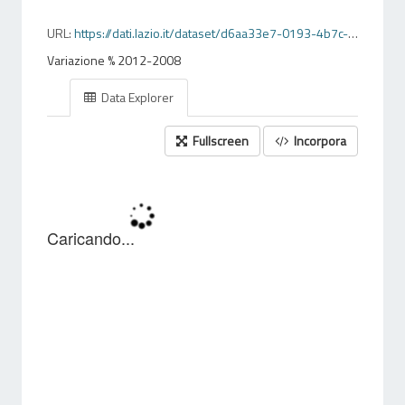
URL:
https://dati.lazio.it/dataset/d6aa33e7-0193-4b7c-a948-6f738ea12c47/resource/7e8333f7-9152-4cbb-9988-81ddb09c17e9/download/irpefnellazioperclassidietadeldichiarantevariazioneperc.20122008.csv
Variazione % 2012-2008
Data Explorer
Fullscreen
Incorpora