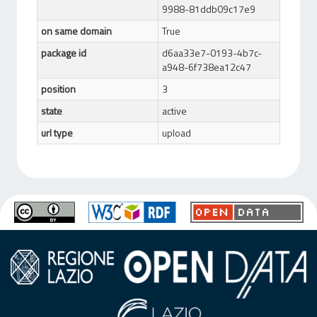
9988-81ddb09c17e9
on same domain
True
package id
d6aa33e7-0193-4b7c-
a948-6f738ea12c47
position
3
state
active
url type
upload