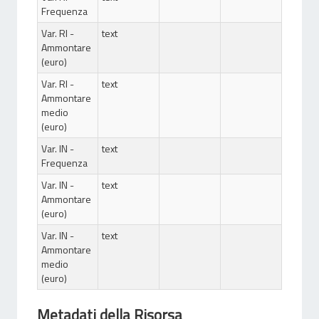
Frequenza
Var. RI -
text
Ammontare
(euro)
Var. RI -
text
Ammontare
medio
(euro)
Var. IN -
text
Frequenza
Var. IN -
text
Ammontare
(euro)
Var. IN -
text
Ammontare
medio
(euro)
Metadati della Risorsa