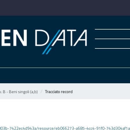
. B - Beni singoli (a,b)
Tracciato record
-803b-7422ec4d943a/resource/eb066273-a685-4cc4-91f0-743d304af1a5/downlo