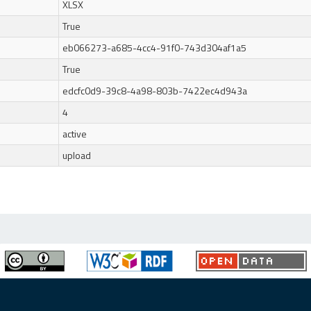
XLSX
True
eb066273-a685-4cc4-91f0-743d304af1a5
True
edcfc0d9-39c8-4a98-803b-7422ec4d943a
4
active
upload