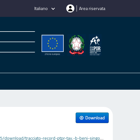
Italiano
Area riservata
Download
ad/tracciato-record-ptpr-tav.-b-beni-singoli-ab.xlsx