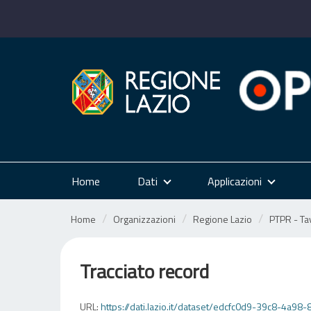
Salta
al
contenuto
Home
Dati
Applicazioni
Home
Organizzazioni
Regione Lazio
PTPR - Tav
Tracciato record
URL:
https://dati.lazio.it/dataset/edcfc0d9-39c8-4a98