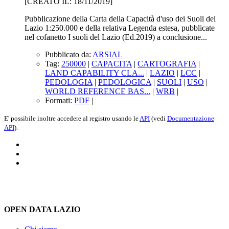
[CREATO IL: 18/11/2019]
Pubblicazione della Carta della Capacità d'uso dei Suoli del
Lazio 1:250.000 e della relativa Legenda estesa, pubblicate
nel cofanetto I suoli del Lazio (Ed.2019) a conclusione...
Pubblicato da:
ARSIAL
Tag:
250000
|
CAPACITA
|
CARTOGRAFIA
|
LAND CAPABILITY CLA...
|
LAZIO
|
LCC
|
PEDOLOGIA
|
PEDOLOGICA
|
SUOLI
|
USO
|
WORLD REFERENCE BAS...
|
WRB
|
Formati:
PDF
|
E' possibile inoltre accedere al registro usando le
API
(vedi
Documentazione
API
).
OPEN DATA LAZIO