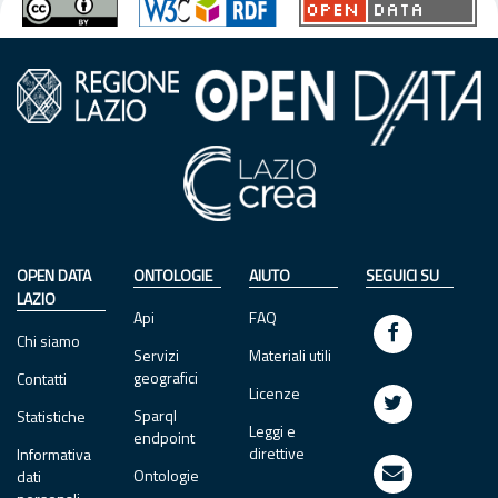
OPEN DATA
ONTOLOGIE
AIUTO
SEGUICI SU
LAZIO
Api
FAQ
Chi siamo
Servizi
Materiali utili
geografici
Contatti
Licenze
Sparql
Statistiche
Leggi e
endpoint
direttive
Informativa
Ontologie
dati