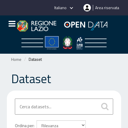
Salta
Italiano
Area riservata
al
contenuto
Home
Dataset
Dataset
Ordina per