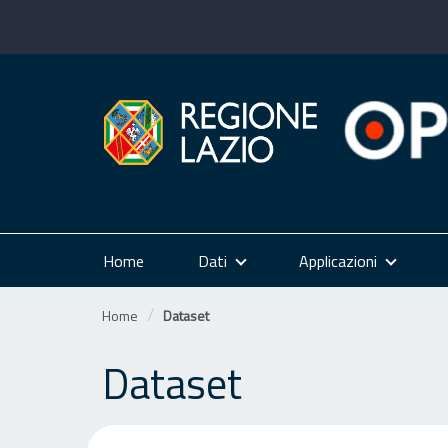
Salta
al
contenuto
Home
Dati
Applicazioni
Home
Dataset
Dataset