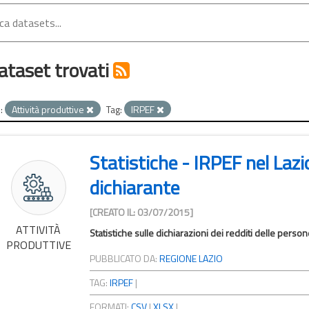
ataset trovati
:
Attività produttive
Tag:
IRPEF
Statistiche - IRPEF nel Lazi
dichiarante
[CREATO IL: 03/07/2015]
ATTIVITÀ
Statistiche sulle dichiarazioni dei redditi delle pers
PRODUTTIVE
PUBBLICATO DA:
REGIONE LAZIO
TAG:
IRPEF
|
FORMATI:
CSV
|
XLSX
|