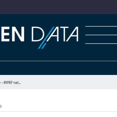
 - IRPEF nel...
tà