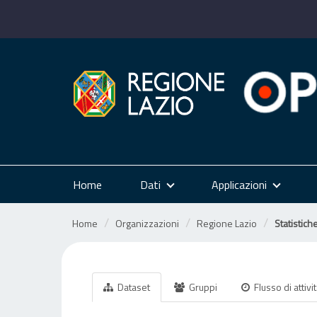
Salta
al
contenuto
Home
Dati
Applicazioni
Home
Organizzazioni
Regione Lazio
Statistiche
Dataset
Gruppi
Flusso di attivi