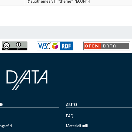
[{"subthemes": [], "theme": "ECON"}]
IE
AIUTO
FAQ
ografici
Materiali utili