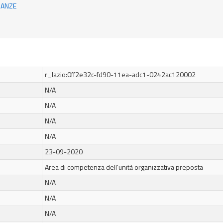
NANZE
r_lazio:0ff2e32c-fd90-11ea-adc1-0242ac120002
N/A
N/A
N/A
N/A
23-09-2020
Area di competenza dell'unità organizzativa preposta
N/A
N/A
N/A