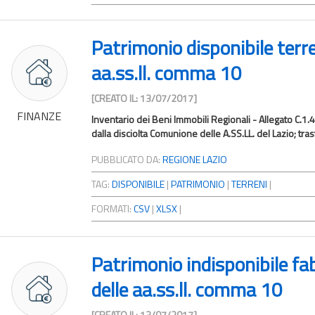
Patrimonio disponibile terr
aa.ss.ll. comma 10
[CREATO IL: 13/07/2017]
FINANZE
Inventario dei Beni Immobili Regionali - Allegato C.1.
dalla disciolta Comunione delle A.SS.LL. del Lazio; tras
PUBBLICATO DA:
REGIONE LAZIO
TAG:
DISPONIBILE
|
PATRIMONIO
|
TERRENI
|
FORMATI:
CSV
|
XLSX
|
Patrimonio indisponibile fa
delle aa.ss.ll. comma 10
[CREATO IL: 13/07/2017]