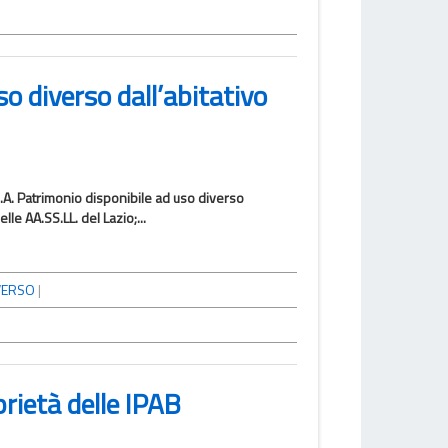
o diverso dall’abitativo
3.A. Patrimonio disponibile ad uso diverso
le AA.SS.LL. del Lazio;...
VERSO
|
prietà delle IPAB