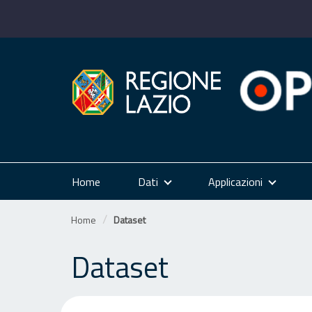
Salta
al
contenuto
Home
Dati
Applicazioni
Home
Dataset
Dataset