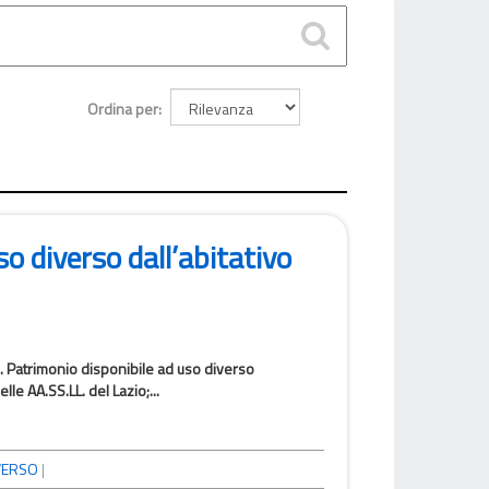
Ordina per
o diverso dall’abitativo
3. Patrimonio disponibile ad uso diverso
le AA.SS.LL. del Lazio;...
VERSO
|