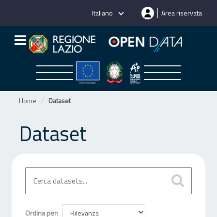
Salta
Italiano
Area riservata
al
contenuto
Home
Dataset
Dataset
Ordina per