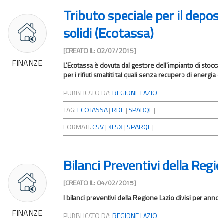
Tributo speciale per il deposi
solidi (Ecotassa)
[CREATO IL: 02/07/2015]
FINANZE
L'Ecotassa è dovuta dal gestore dell'impianto di stocc
per i rifiuti smaltiti tal quali senza recupero di energia
PUBBLICATO DA:
REGIONE LAZIO
TAG:
ECOTASSA
|
RDF
|
SPARQL
|
FORMATI:
CSV
|
XLSX
|
SPARQL
|
Bilanci Preventivi della Reg
[CREATO IL: 04/02/2015]
I bilanci preventivi della Regione Lazio divisi per anno
FINANZE
PUBBLICATO DA:
REGIONE LAZIO