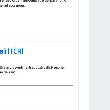
e e l'uso di beni del demanio e del patrimonio
ne, ad eccezione...
ali (TCR)
atti e ai provvedimenti adottati dalla Regione
sa delegati.