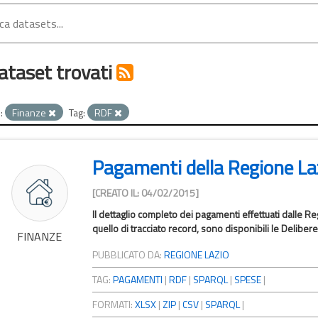
ataset trovati
:
Finanze
Tag:
RDF
Pagamenti della Regione La
[CREATO IL: 04/02/2015]
Il dettaglio completo dei pagamenti effettuati dalle Regi
quello di tracciato record, sono disponibili le Delibere 
FINANZE
PUBBLICATO DA:
REGIONE LAZIO
TAG:
PAGAMENTI
|
RDF
|
SPARQL
|
SPESE
|
FORMATI:
XLSX
|
ZIP
|
CSV
|
SPARQL
|