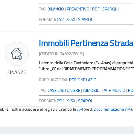
TAG:
BILANCIO
|
PREVENTIVO
|
RDF
|
SPARQL
|
FORMATI:
CSV
|
XLSX
|
SPARQL
|
Immobili Pertinenza Strada
[CREATO IL: 04/02/2015]
L'elenco della Case Cantoniere (Ex-Anas) di proprietà d
"Libro_8" del DIPARTIMENTO PROGRAMMAZIONE ECON
FINANZE
PUBBLICATO DA:
REGIONE LAZIO
TAG:
CASE CANTONIERE
|
IMMOBILI
|
PATRIMONIO
|
RD
FORMATI:
CSV
|
XLSX
|
SPARQL
|
sibile inoltre accedere al registro usando le
API
(vedi
Documentazione API
).