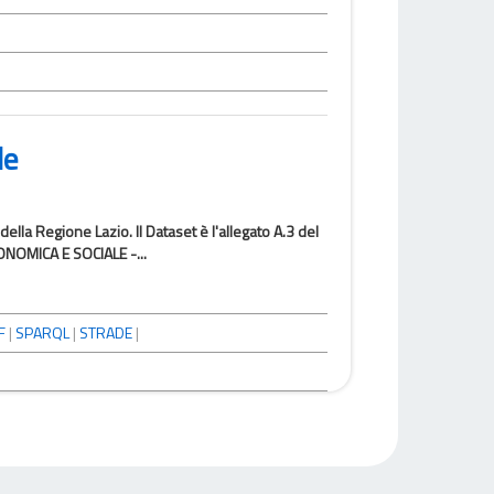
le
ella Regione Lazio. Il Dataset è l'allegato A.3 del
OMICA E SOCIALE -...
F
|
SPARQL
|
STRADE
|