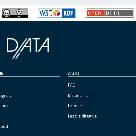
IE
AIUTO
FAQ
ografici
Materiali utili
dpoint
Licenze
Leggi e direttive
feed