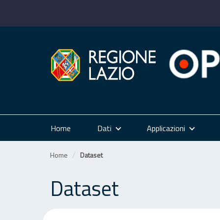
Salta
al
contenuto
Home
Dati
Applicazioni
Home
Dataset
Dataset