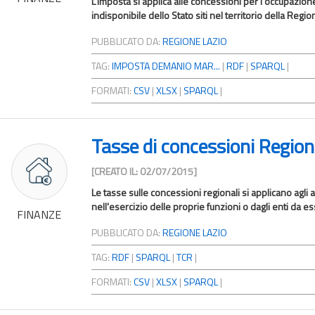
L'imposta si applica alle concessioni per l'occupazion
indisponibile dello Stato siti nel territorio della Regio
PUBBLICATO DA:
REGIONE LAZIO
TAG:
IMPOSTA DEMANIO MAR...
|
RDF
|
SPARQL
|
FORMATI:
CSV
|
XLSX
|
SPARQL
|
Tasse di concessioni Region
[CREATO IL: 02/07/2015]
Le tasse sulle concessioni regionali si applicano agli 
nell'esercizio delle proprie funzioni o dagli enti da es
FINANZE
PUBBLICATO DA:
REGIONE LAZIO
TAG:
RDF
|
SPARQL
|
TCR
|
FORMATI:
CSV
|
XLSX
|
SPARQL
|